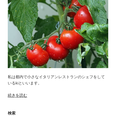
私は都内で小さなイタリアンレストランのシェフをして
いるkiといいます。
“半
続きを読む
農
半
検索
シ