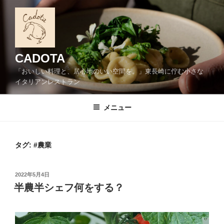
コ
ン
テ
ン
ツ
CADOTA
へ
「おいしい料理と、居心地のいい空間を。」東長崎に佇む小さな
ス
イタリアンレストラン
キ
ッ
メニュー
プ
タグ:
#農業
投
2022年5月4日
稿
半農半シェフ何をする？
日: