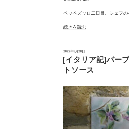
ペッペズッロ二日目、シェフの
“[イ
続きを読む
タ
リ
ア
投
2022年5月28日
記]
稿
[イタリア記]バー
日:
オ
トソース
ル
サ
ー
ラ
の
夜”
の