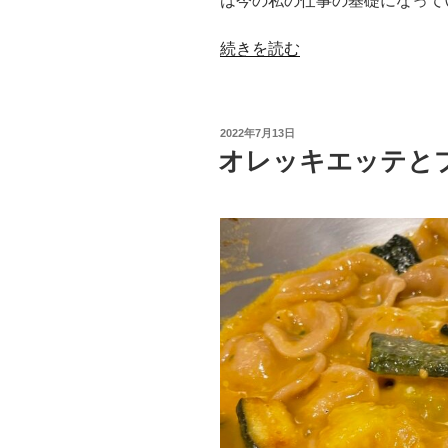
は今の私の仕事の基礎になって
“イ
続きを読む
タ
リ
ア
投
2022年7月13日
で
稿
オレッキエッテと
日:
学
ん
だ
こ
と。”
の