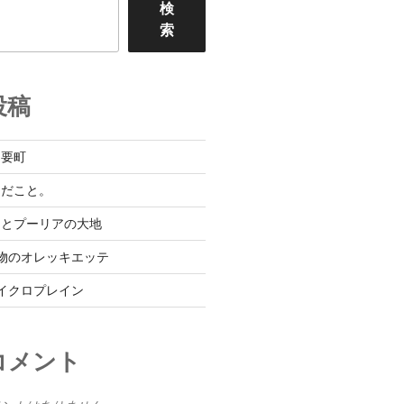
検
索
投稿
、要町
んだこと。
テとプーリアの大地
本物のオレッキエッテ
マイクロプレイン
コメント