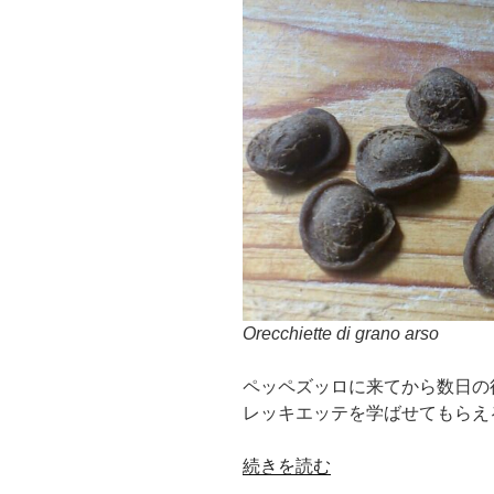
プ
ー
リ
ア
の
大
地”
の
Orecchiette di grano arso
ペッペズッロに来てから数日の
レッキエッテを学ばせてもらえ
“[イ
続きを読む
タ