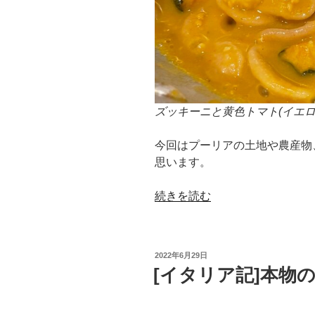
ズッキーニと黄色トマト(イエ
今回はプーリアの土地や農産物
思います。
“オ
続きを読む
レ
ッ
キ
投
2022年6月29日
エ
稿
[イタリア記]本物
日:
ッ
テ
と