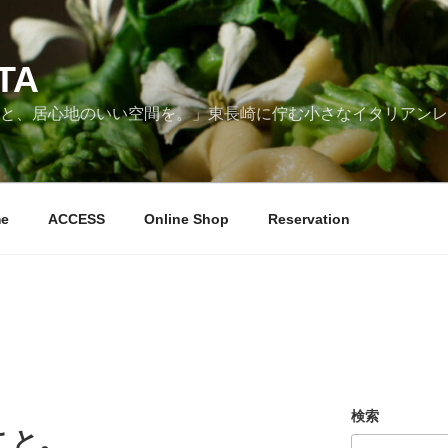
TA
と、居心地のいい空間を。」東長崎に佇む小さなイタリアンレ
me
ACCESS
Online Shop
Reservation
検索
こと。