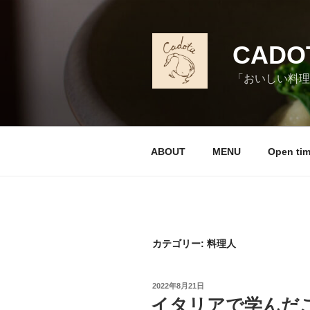
コ
ン
テ
CADO
ン
ツ
「おいしい料理
へ
ス
キ
ッ
ABOUT
MENU
Open ti
プ
カテゴリー:
料理人
投
2022年8月21日
稿
イタリアで学んだ
日: