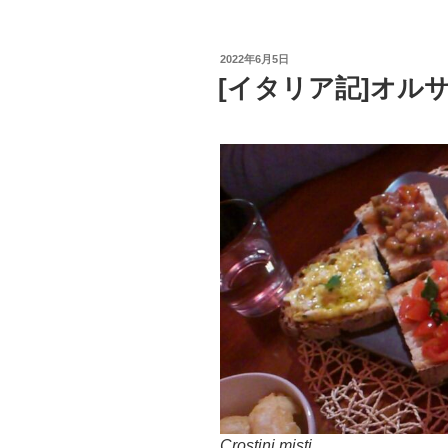
リ
ア
投
2022年6月5日
記]
稿
[イタリア記]オル
日:
本
物
の
オ
レ
ッ
キ
エ
ッ
テ”
の
Crostini misti