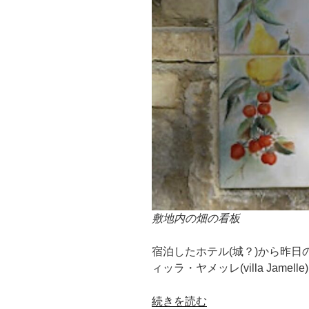
敷地内の畑の看板
宿泊したホテル(城？)から昨日
ィッラ・ヤメッレ(villa Jamel
“[イ
続きを読む